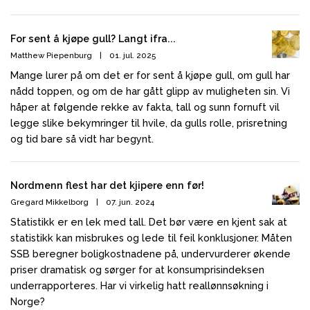
For sent å kjøpe gull? Langt ifra...
Matthew Piepenburg
|
01. jul. 2025
Mange lurer på om det er for sent å kjøpe gull, om gull har
nådd toppen, og om de har gått glipp av muligheten sin. Vi
håper at følgende rekke av fakta, tall og sunn fornuft vil
legge slike bekymringer til hvile, da gulls rolle, prisretning
og tid bare så vidt har begynt.
Nordmenn flest har det kjipere enn før!
Gregard Mikkelborg
|
07. jun. 2024
Statistikk er en lek med tall. Det bør være en kjent sak at
statistikk kan misbrukes og lede til feil konklusjoner. Måten
SSB beregner boligkostnadene på, undervurderer økende
priser dramatisk og sørger for at konsumprisindeksen
underrapporteres. Har vi virkelig hatt reallønnsøkning i
Norge?