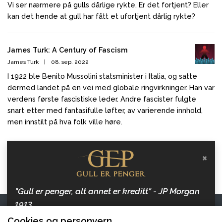
Vi ser nærmere på gulls dårlige rykte. Er det fortjent? Eller
kan det hende at gull har fått et ufortjent dårlig rykte?
James Turk: A Century of Fascism
James Turk
|
08. sep. 2022
I 1922 ble Benito Mussolini statsminister i Italia, og satte
dermed landet på en vei med globale ringvirkninger. Han var
verdens første fascistiske leder. Andre fascister fulgte
snart etter med fantasifulle løfter, av varierende innhold,
men innstilt på hva folk ville høre.
×
"Gull er penger, alt annet er kreditt" - JP Morgan
1913
Kontakt oss
Cookies og personvern
Hold deg oppdatert med artikler om penger, inflasjon