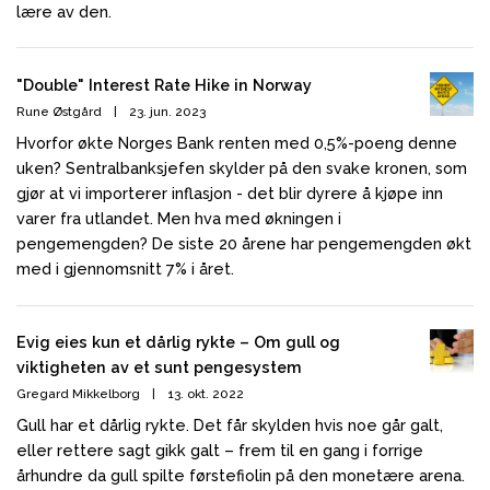
lære av den.
"Double" Interest Rate Hike in Norway
Rune Østgård
|
23. jun. 2023
Hvorfor økte Norges Bank renten med 0,5%-poeng denne
uken? Sentralbanksjefen skylder på den svake kronen, som
gjør at vi importerer inflasjon - det blir dyrere å kjøpe inn
varer fra utlandet. Men hva med økningen i
pengemengden? De siste 20 årene har pengemengden økt
med i gjennomsnitt 7% i året.
Evig eies kun et dårlig rykte – Om gull og
viktigheten av et sunt pengesystem
Gregard Mikkelborg
|
13. okt. 2022
Gull har et dårlig rykte. Det får skylden hvis noe går galt,
eller rettere sagt gikk galt – frem til en gang i forrige
århundre da gull spilte førstefiolin på den monetære arena.