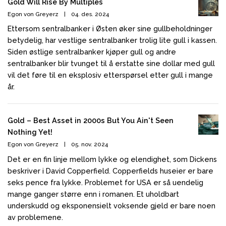
Gold Will Rise By Multiples
Egon von Greyerz
|
04. des. 2024
Ettersom sentralbanker i Østen øker sine gullbeholdninger
betydelig, har vestlige sentralbanker trolig lite gull i kassen.
Siden østlige sentralbanker kjøper gull og andre
sentralbanker blir tvunget til å erstatte sine dollar med gull
vil det føre til en eksplosiv etterspørsel etter gull i mange
år.
Gold – Best Asset in 2000s But You Ain't Seen
Nothing Yet!
Egon von Greyerz
|
05. nov. 2024
Det er en fin linje mellom lykke og elendighet, som Dickens
beskriver i David Copperfield. Copperfields huseier er bare
seks pence fra lykke. Problemet for USA er så uendelig
mange ganger større enn i romanen. Et uholdbart
underskudd og eksponensielt voksende gjeld er bare noen
av problemene.