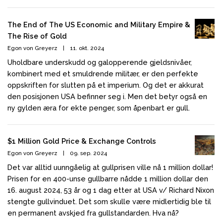
The End of The US Economic and Military Empire &
The Rise of Gold
Egon von Greyerz
|
11. okt. 2024
Uholdbare underskudd og galopperende gjeldsnivåer,
kombinert med et smuldrende militær, er den perfekte
oppskriften for slutten på et imperium. Og det er akkurat
den posisjonen USA befinner seg i. Men det betyr også en
ny gylden æra for ekte penger, som åpenbart er gull.
$1 Million Gold Price & Exchange Controls
Egon von Greyerz
|
09. sep. 2024
Det var alltid uunngåelig at gullprisen ville nå 1 million dollar!
Prisen for en 400-unse gullbarre nådde 1 million dollar den
16. august 2024, 53 år og 1 dag etter at USA v/ Richard Nixon
stengte gullvinduet. Det som skulle være midlertidig ble til
en permanent avskjed fra gullstandarden. Hva nå?