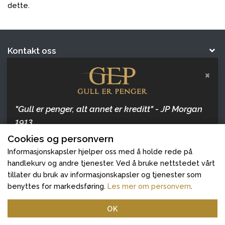
dette.
Kontakt oss
Gull er Penger
×
Følg oss
"Gull er penger, alt annet er kreditt" - JP Morgan
1913
Ekte Penger AS © 2026
Cookies og personvern
Hold deg oppdatert med artikler om penger, inflasjon
og gull, og hvordan beskytte dine verdier.
Informasjonskapsler hjelper oss med å holde rede på
handlekurv og andre tjenester. Ved å bruke nettstedet vårt
tillater du bruk av informasjonskapsler og tjenester som
benyttes for markedsføring.
Les mer om personvern
.
Meld deg på
OK