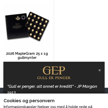
2026 MapleGram 25 x 1g
gullmynter
Royal Canadian Mint
×
kr 40 029,73
Kjøp
"Gull er penger, alt annet er kreditt" - JP Morgan
1913
Kontakt oss
Cookies og personvern
Hold deg oppdatert med artikler om penger, inflasjon
Gull er Penger
og gull, og hvordan beskytte dine verdier.
Informasjonskapsler hjelper oss med å holde rede på