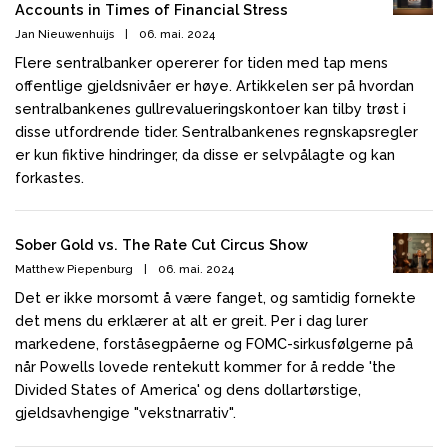
Accounts in Times of Financial Stress
Jan Nieuwenhuijs
|
06. mai. 2024
Flere sentralbanker opererer for tiden med tap mens
offentlige gjeldsnivåer er høye. Artikkelen ser på hvordan
sentralbankenes gullrevalueringskontoer kan tilby trøst i
disse utfordrende tider. Sentralbankenes regnskapsregler
er kun fiktive hindringer, da disse er selvpålagte og kan
forkastes.
Sober Gold vs. The Rate Cut Circus Show
Matthew Piepenburg
|
06. mai. 2024
Det er ikke morsomt å være fanget, og samtidig fornekte
det mens du erklærer at alt er greit. Per i dag lurer
markedene, forståsegpåerne og FOMC-sirkusfølgerne på
når Powells lovede rentekutt kommer for å redde 'the
Divided States of America' og dens dollartørstige,
gjeldsavhengige "vekstnarrativ".