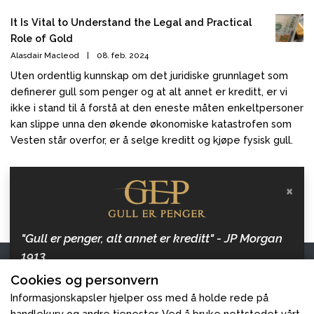
It Is Vital to Understand the Legal and Practical
Role of Gold
Alasdair Macleod
|
08. feb. 2024
Uten ordentlig kunnskap om det juridiske grunnlaget som
definerer gull som penger og at alt annet er kreditt, er vi
ikke i stand til å forstå at den eneste måten enkeltpersoner
kan slippe unna den økende økonomiske katastrofen som
Vesten står overfor, er å selge kreditt og kjøpe fysisk gull.
×
"Gull er penger, alt annet er kreditt" - JP Morgan
1913
Kontakt oss
Cookies og personvern
Hold deg oppdatert med artikler om penger, inflasjon
Gull er Penger
og gull, og hvordan beskytte dine verdier.
Informasjonskapsler hjelper oss med å holde rede på
handlekurv og andre tjenester. Ved å bruke nettstedet vårt