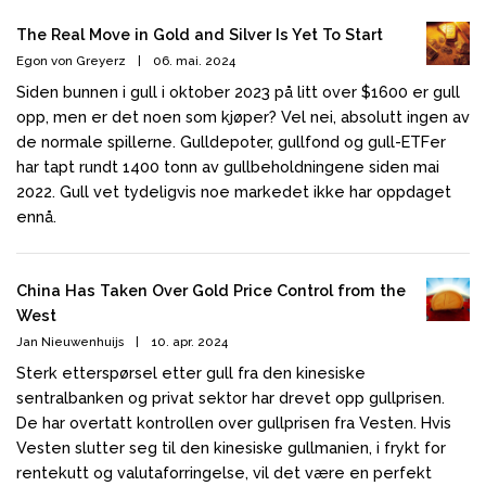
The Real Move in Gold and Silver Is Yet To Start
Egon von Greyerz
|
06. mai. 2024
Siden bunnen i gull i oktober 2023 på litt over $1600 er gull
opp, men er det noen som kjøper? Vel nei, absolutt ingen av
de normale spillerne. Gulldepoter, gullfond og gull-ETFer
har tapt rundt 1400 tonn av gullbeholdningene siden mai
2022. Gull vet tydeligvis noe markedet ikke har oppdaget
ennå.
China Has Taken Over Gold Price Control from the
West
Jan Nieuwenhuijs
|
10. apr. 2024
Sterk etterspørsel etter gull fra den kinesiske
sentralbanken og privat sektor har drevet opp gullprisen.
De har overtatt kontrollen over gullprisen fra Vesten. Hvis
Vesten slutter seg til den kinesiske gullmanien, i frykt for
rentekutt og valutaforringelse, vil det være en perfekt