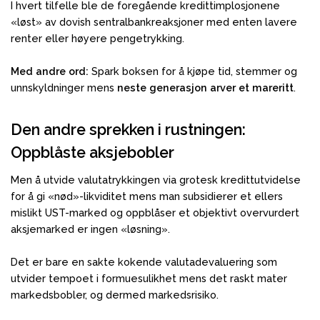
I hvert tilfelle ble de foregående kredittimplosjonene
«løst» av dovish sentralbankreaksjoner med enten lavere
renter eller høyere pengetrykking.
Med andre ord:
Spark boksen for å kjøpe tid, stemmer og
unnskyldninger mens
neste generasjon arver et mareritt
.
Den andre sprekken i rustningen:
Oppblåste aksjebobler
Men å utvide valutatrykkingen via grotesk kredittutvidelse
for å gi «nød»-likviditet mens man subsidierer et ellers
mislikt UST-marked og oppblåser et objektivt overvurdert
aksjemarked er ingen «løsning».
Det er bare en sakte kokende valutadevaluering som
utvider tempoet i formuesulikhet mens det raskt mater
markedsbobler, og dermed markedsrisiko.