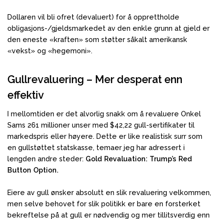
Dollaren vil bli ofret (devaluert) for å opprettholde
obligasjons-/gjeldsmarkedet av den enkle grunn at gjeld er
den eneste «kraften» som støtter såkalt amerikansk
«vekst» og «hegemoni».
Gullrevaluering – Mer desperat enn
effektiv
I mellomtiden er det alvorlig snakk om å revaluere Onkel
Sams 261 millioner unser med $42,22 gull-sertifikater til
markedspris eller høyere. Dette er like realistisk surr som
en gullstøttet statskasse, temaer jeg har adressert i
lengden andre steder:
Gold Revaluation: Trump’s Red
Button Option.
Eiere av gull ønsker absolutt en slik revaluering velkommen,
men selve behovet for slik politikk er bare en forsterket
bekreftelse på at gull er nødvendig og mer tillitsverdig enn