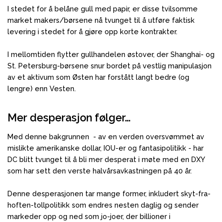
I stedet for å belåne gull med papir, er disse tvilsomme
market makers/børsene nå tvunget til å utføre faktisk
levering i stedet for å gjøre opp korte kontrakter.
I mellomtiden flytter gullhandelen østover, der Shanghai- og
St. Petersburg-børsene snur bordet på vestlig manipulasjon
av et aktivum som Østen har forstått langt bedre (og
lengre) enn Vesten.
Mer desperasjon følger…
Med denne bakgrunnen - av en verden oversvømmet av
mislikte amerikanske dollar, IOU-er og fantasipolitikk - har
DC blitt tvunget til å bli mer desperat i møte med en DXY
som har sett den verste halvårsavkastningen på 40 år.
Denne desperasjonen tar mange former, inkludert skyt-fra-
hoften-tollpolitikk som endres nesten daglig og sender
markeder opp og ned som jo-joer, der billioner i