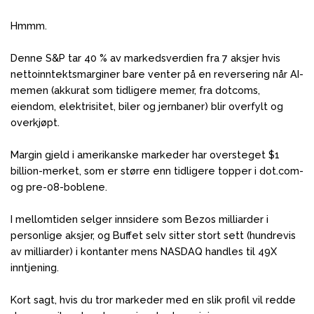
Hmmm.
Denne S&P tar 40 % av markedsverdien fra 7 aksjer hvis
nettoinntektsmarginer bare venter på en reversering når AI-
memen (akkurat som tidligere memer, fra dotcoms,
eiendom, elektrisitet, biler og jernbaner) blir overfylt og
overkjøpt.
Margin gjeld i amerikanske markeder har oversteget $1
billion-merket, som er større enn tidligere topper i dot.com-
og pre-08-boblene.
I mellomtiden selger innsidere som Bezos milliarder i
personlige aksjer, og Buffet selv sitter stort sett (hundrevis
av milliarder) i kontanter mens NASDAQ handles til 49X
inntjening.
Kort sagt, hvis du tror markeder med en slik profil vil redde