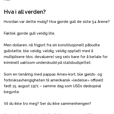
Hva i all verden?
Hvordan var dette mulig? Hva gjorde gull de siste 54 årene?
Faktisk gjorde gull veldig lite.
Men dollaren, nå frigjort fra sin konstitusjonelt påbudte
gullstøtte, ble veldig, veldig, veldig opptatt med å
multiplisere (dvs. devaluere) seg selv bare for å betale for
kriminelt uaktsom underskudd på statsbudsjettet.
Som en tenåring med pappas Amex-kort, ble gjelds- og
forbruksavhengigheten til amerikansk «ledelse» offisielt
født 15. august 1971 – samme dag som USDs dødsspiral
begynte.
Vil du ikke tro meg? Ser du ikke sammenhengen?