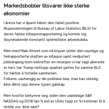
Markedsbobler tilsvarer ikke sterke
økonomier
I årevis har vi åpent hånet den falskt positive
fiksjonsskrivingen til Bureau of Labor Statistics (BLS) for
deres falske inflasjonsrapportering og komisk (og
tilsynelatende konstant) optimistiske arbeidsdata.
Men med Main Street som nå kryper under den usynlige og
feilrapporterte skatten av inflasjon samt nedjustert
jobbskaping (som bekrefter en resesjon vi har sagt allerede
er her), har Trump nettopp sparket sjefen for samme BLS
for faktisk å fortelle sannheten.
Folkens, uavhengig av din politiske bias, man kan virkelig
ikke dikte opp denne typen galskap.
Men hvorfor bekymre seg, siden den udødelige S&P,
NASDAQ og DOW (90 % eid av USAs topp 10 %) kommer til å
redde oss, ikke sant?