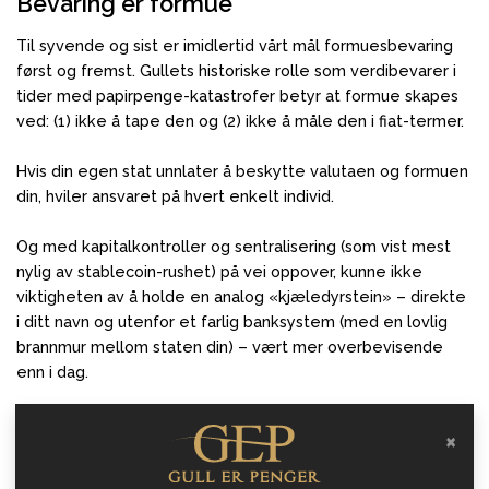
Bevaring er formue
Til syvende og sist er imidlertid vårt mål formuesbevaring
først og fremst. Gullets historiske rolle som verdibevarer i
tider med papirpenge-katastrofer betyr at formue skapes
ved: (1) ikke å tape den og (2) ikke å måle den i fiat-termer.
Hvis din egen stat unnlater å beskytte valutaen og formuen
din, hviler ansvaret på hvert enkelt individ.
Og med kapitalkontroller og sentralisering (som vist mest
nylig av stablecoin-rushet) på vei oppover, kunne ikke
viktigheten av å holde en analog «kjæledyrstein» – direkte
i ditt navn og utenfor et farlig banksystem (med en lovlig
brannmur mellom staten din) – vært mer overbevisende
enn i dag.
Link til originalartikkel:
×
August 15, 1971 - The Beginning of the End for US