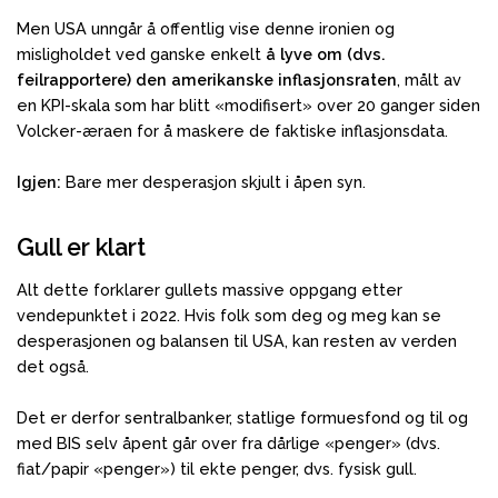
Men USA unngår å offentlig vise denne ironien og
misligholdet ved ganske enkelt
å lyve om (dvs.
feilrapportere) den amerikanske inflasjonsraten
, målt av
en KPI-skala som har blitt «modifisert» over 20 ganger siden
Volcker-æraen for å maskere de faktiske inflasjonsdata.
Igjen:
Bare mer desperasjon skjult i åpen syn.
Gull er klart
Alt dette forklarer gullets massive oppgang etter
vendepunktet i 2022. Hvis folk som deg og meg kan se
desperasjonen og balansen til USA, kan resten av verden
det også.
Det er derfor sentralbanker, statlige formuesfond og til og
med BIS selv åpent går over fra dårlige «penger» (dvs.
fiat/papir «penger») til ekte penger, dvs. fysisk gull.