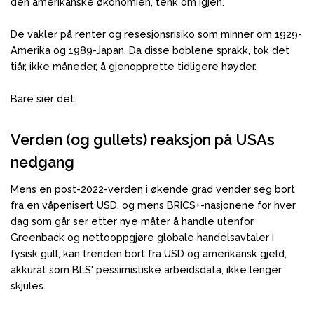
den amerikanske økonomien, tenk om igjen.
De vakler på renter og resesjonsrisiko som minner om 1929-
Amerika og 1989-Japan. Da disse boblene sprakk, tok det
tiår, ikke måneder, å gjenopprette tidligere høyder.
Bare sier det.
Verden (og gullets) reaksjon på USAs
nedgang
Mens en post-2022-verden i økende grad vender seg bort
fra en våpenisert USD, og mens BRICS+-nasjonene for hver
dag som går ser etter nye måter å handle utenfor
Greenback og nettooppgjøre globale handelsavtaler i
fysisk gull, kan trenden bort fra USD og amerikansk gjeld,
akkurat som BLS' pessimistiske arbeidsdata, ikke lenger
skjules.