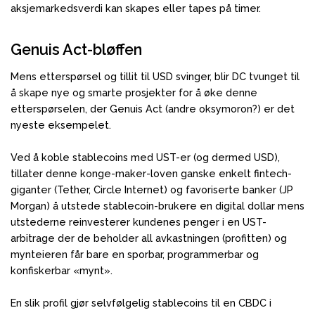
aksjemarkedsverdi kan skapes eller tapes på timer.
Genuis Act-bløffen
Mens etterspørsel og tillit til USD svinger, blir DC tvunget til
å skape nye og smarte prosjekter for å øke denne
etterspørselen, der Genuis Act (andre oksymoron?) er det
nyeste eksempelet.
Ved å koble stablecoins med UST-er (og dermed USD),
tillater denne konge-maker-loven ganske enkelt fintech-
giganter (Tether, Circle Internet) og favoriserte banker (JP
Morgan) å utstede stablecoin-brukere en digital dollar mens
utstederne reinvesterer kundenes penger i en UST-
arbitrage der de beholder all avkastningen (profitten) og
mynteieren får bare en sporbar, programmerbar og
konfiskerbar «mynt».
En slik profil gjør selvfølgelig stablecoins til en CBDC i