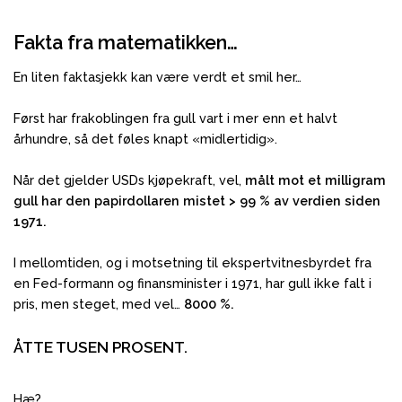
Fakta fra matematikken…
En liten faktasjekk kan være verdt et smil her…
Først har frakoblingen fra gull vart i mer enn et halvt
århundre, så det føles knapt «midlertidig».
Når det gjelder USDs kjøpekraft, vel,
målt mot et milligram
gull har den papirdollaren mistet > 99 % av verdien siden
1971.
I mellomtiden, og i motsetning til ekspertvitnesbyrdet fra
en Fed-formann og finansminister i 1971, har gull ikke falt i
pris, men steget, med vel…
8000 %.
ÅTTE TUSEN PROSENT.
Hæ?