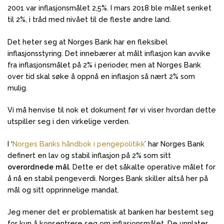
2001 var inflasjonsmålet 2,5%. I mars 2018 ble målet senket
til 2%, i tråd med nivået til de fleste andre land.
Det heter seg at Norges Bank har en fleksibel
inflasjonsstyring. Det innebærer at målt inflasjon kan avvike
fra inflasjonsmålet på 2% i perioder, men at Norges Bank
over tid skal søke å oppnå en inflasjon så nært 2% som
mulig.
Vi må henvise til nok et dokument før vi viser hvordan dette
utspiller seg i den virkelige verden.
I ‘
Norges Banks håndbok i pengepolitikk
’ har Norges Bank
definert en lav og stabil inflasjon på 2% som sitt
overordnede mål
. Dette er det såkalte operative målet for
å nå en stabil pengeverdi. Norges Bank skiller altså her på
mål og sitt opprinnelige mandat.
Jeg mener det er problematisk at banken har bestemt seg
for kun å konsentrere seg om inflasjonsmålet. De unnlater