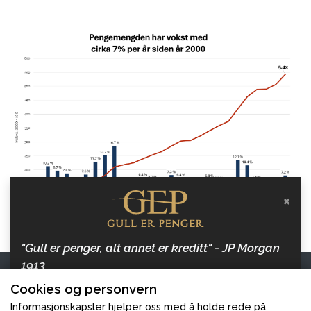
×
"Gull er penger, alt annet er kreditt" - JP Morgan
1913
Kontakt oss
Cookies og personvern
Hold deg oppdatert med artikler om penger, inflasjon
Gull er Penger
og gull, og hvordan beskytte dine verdier.
Informasjonskapsler hjelper oss med å holde rede på