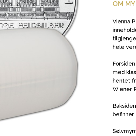
OM MY
Vienna P
innehold
tilgjenge
hele ver
Forsiden
med klas
hentet f
Wiener Ph
Baksiden
befinner
Sølvmynt