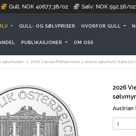
Gull:
NOK
40677,38
/oz
Sølv:
NOK
592,56
/oz
ØLV
GULL- OG SØLVPRISER
HVORFOR GULL
N
ANDEL
PUBLIKASJONER
OM OSS
e sølvmynter
2026 Vienna Philharmonic 1 ounce sølvmynt i tube (20 
2026 Vi
sølvmynt
Austrian