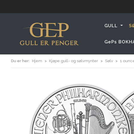
GULL
S
GePs BOKH
Du er her:
Hjem
Kjøpe gull- og sølvmynter
Sølv
1 ounc