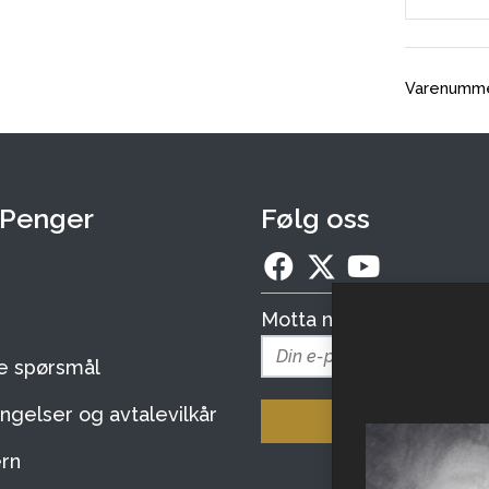
Varenumm
 Penger
Følg oss
Motta nyhetsbrev:
te spørsmål
ngelser og avtalevilkår
Meld deg på
rn