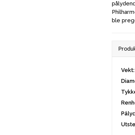
pålydend
Philharmo
ble preg
Produk
Vekt:
Diam
Tykk
Renhe
Påly
Utst