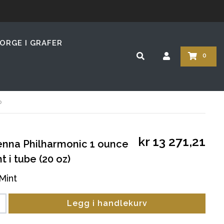
ORGE I GRAFER
0
o
kr 13 271,21
enna Philharmonic 1 ounce
 i tube (20 oz)
 Mint
Legg i handlekurv