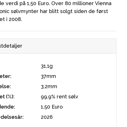
e verdi på 1,50 Euro. Over 80 millioner Vienna
nic sølvmynter har blitt solgt siden de først
et i 2008.
tdetaljer
31,1g
eter:
37mm
else:
3,2mm
t (%):
99,9% rent sølv
dende:
1,50 Euro
edelsesår:
2026