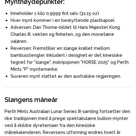
Mynthøydepunkter:
Inneholder 1 kilo 0,9999 fint sølv (32,15 oz)
Hver mynt kommer i en beskyttende plastkapsel.
Adversen: Dan Thorne-bildet til Hans Majestet Kong
Charles III, vekten og finheten, og den monetære
valøren.
Reversen: Fremstiller en slange krøllet mellom
bambusstengler.
Inkludert i designet er det kinesiske
tegnet for "slange", inskripsjonen "HORSE 2025" og Perth
Mints "P" myntemerke.
Suveren mynt støttet av den australske regjeringen.
Slangens måneår
Perth Mints Australian Lunar Series III-samling fortsetter den
rike tradisjonen med å prege spektakulære bullion-mynter
ved å skildre dyretemaer fra den kinesiske
månekalenderen.
Reversens utforming endres hvert år