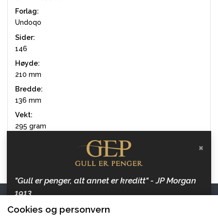
Forlag:
Undoqo
Sider:
146
Høyde:
210 mm
Bredde:
136 mm
Vekt:
295 gram
×
Varenummer: UNB1NOR
"Gull er penger, alt annet er kreditt" - JP Morgan
1913
Kontakt oss
Cookies og personvern
Hold deg oppdatert med artikler om penger, inflasjon