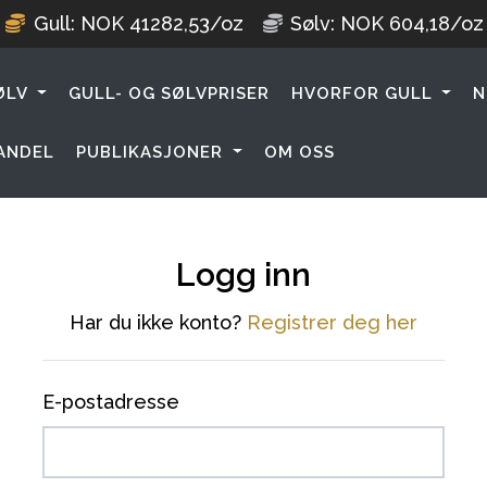
Gull:
NOK
41282,53
/oz
Sølv:
NOK
604,18
/oz
ØLV
GULL- OG SØLVPRISER
HVORFOR GULL
N
ANDEL
PUBLIKASJONER
OM OSS
Logg inn
Har du ikke konto?
Registrer deg her
E-postadresse