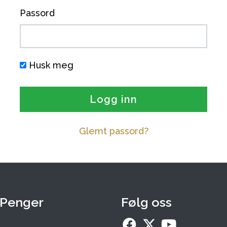
Passord
Husk meg
Logg inn
Glemt passord?
 Penger
Følg oss