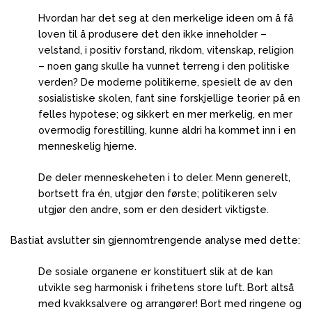
Hvordan har det seg at den merkelige ideen om å få
loven til å produsere det den ikke inneholder –
velstand, i positiv forstand, rikdom, vitenskap, religion
– noen gang skulle ha vunnet terreng i den politiske
verden?
De moderne politikerne, spesielt de av den
sosialistiske skolen, fant sine forskjellige teorier på en
felles hypotese;
og sikkert en mer merkelig, en mer
overmodig forestilling, kunne aldri ha kommet inn i en
menneskelig hjerne.
De deler menneskeheten i to deler.
Menn generelt,
bortsett fra én, utgjør den første;
politikeren selv
utgjør den andre, som er den desidert viktigste.
Bastiat avslutter sin gjennomtrengende analyse med dette:
De sosiale organene er konstituert slik at de kan
utvikle seg harmonisk i frihetens store luft.
Bort altså
med kvakksalvere og arrangører!
Bort med ringene og