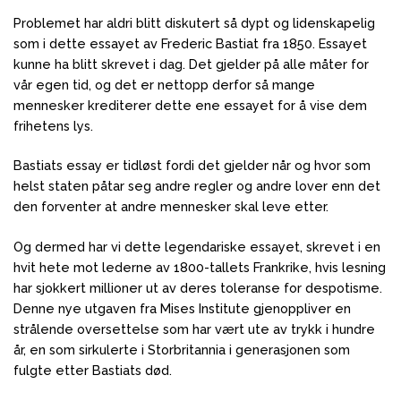
Problemet har aldri blitt diskutert så dypt og lidenskapelig
som i dette essayet av Frederic Bastiat fra 1850. Essayet
kunne ha blitt skrevet i dag.
Det gjelder på alle måter for
vår egen tid, og det er nettopp derfor så mange
mennesker krediterer dette ene essayet for å vise dem
frihetens lys.
Bastiats essay er tidløst fordi det gjelder når og hvor som
helst staten påtar seg andre regler og andre lover enn det
den forventer at andre mennesker skal leve etter.
Og dermed har vi dette legendariske essayet, skrevet i en
hvit hete mot lederne av 1800-tallets Frankrike, hvis lesning
har sjokkert millioner ut av deres toleranse for despotisme.
Denne nye utgaven fra Mises Institute gjenoppliver en
strålende oversettelse som har vært ute av trykk i hundre
år, en som sirkulerte i Storbritannia i generasjonen som
fulgte etter Bastiats død.