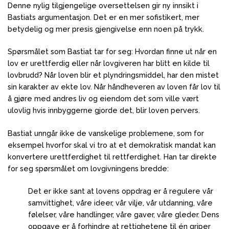
Denne nylig tilgjengelige oversettelsen gir ny innsikt i
Bastiats argumentasjon.
Det er en mer sofistikert, mer
betydelig og mer presis gjengivelse enn noen på trykk.
Spørsmålet som Bastiat tar for seg: Hvordan finne ut når en
lov er urettferdig eller når lovgiveren har blitt en kilde til
lovbrudd?
Når loven blir et plyndringsmiddel, har den mistet
sin karakter av ekte lov.
Når håndheveren av loven får lov til
å gjøre med andres liv og eiendom det som ville vært
ulovlig hvis innbyggerne gjorde det, blir loven pervers.
Bastiat unngår ikke de vanskelige problemene, som for
eksempel hvorfor skal vi tro at et demokratisk mandat kan
konvertere urettferdighet til rettferdighet.
Han tar direkte
for seg spørsmålet om lovgivningens bredde:
Det er ikke sant at lovens oppdrag er å regulere vår
samvittighet, våre ideer, vår vilje, vår utdanning, våre
følelser, våre handlinger, våre gaver, våre gleder.
Dens
oppgave er å forhindre at rettighetene til én griper