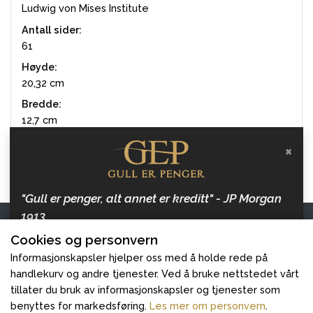
Ludwig von Mises Institute
Antall sider:
61
Høyde:
20,32 cm
Bredde:
12,7 cm
×
Varenummer: BAS1MIS
"Gull er penger, alt annet er kreditt" - JP Morgan
1913
Kontakt oss
Cookies og personvern
Hold deg oppdatert med artikler om penger, inflasjon
Gull er Penger
og gull, og hvordan beskytte dine verdier.
Informasjonskapsler hjelper oss med å holde rede på
handlekurv og andre tjenester. Ved å bruke nettstedet vårt
Følg oss
tillater du bruk av informasjonskapsler og tjenester som
benyttes for markedsføring.
Les mer om personvern
.