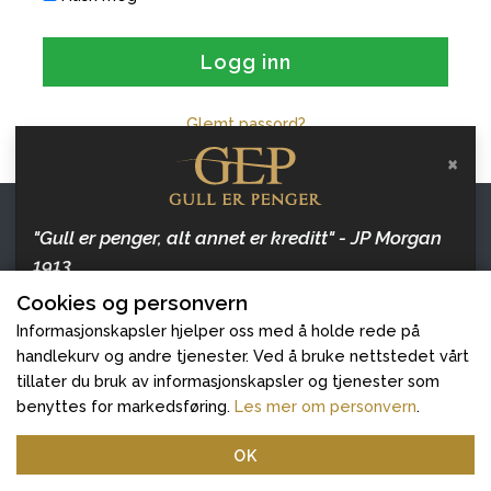
Logg inn
Glemt passord?
×
Kontakt oss
"Gull er penger, alt annet er kreditt" - JP Morgan
1913
Gull er Penger
Cookies og personvern
Hold deg oppdatert med artikler om penger, inflasjon
Følg oss
og gull, og hvordan beskytte dine verdier.
Informasjonskapsler hjelper oss med å holde rede på
handlekurv og andre tjenester. Ved å bruke nettstedet vårt
tillater du bruk av informasjonskapsler og tjenester som
Ekte Penger AS © 2026
benyttes for markedsføring.
Les mer om personvern
.
Meld deg på
OK